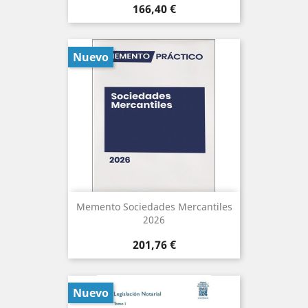
Precio
166,40 €
Nuevo
Memento Sociedades Mercantiles
2026
Precio
201,76 €
Nuevo