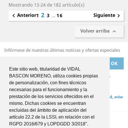
Mostrando 13-24 de 182 artículo(s)
2
Anterior
Siguiente

1
3
…
16

Volver arriba

Infórmese de nuestras últimas noticias y ofertas especiales
Este sitio web, titularidad de VIDAL
Puede darse de baja en cualquier momento. Para ello,
BASCON MORENO, utiliza cookies propias
deberá dirigirse a
de personalización, con fines técnicos
BASCONMORENO@BASCONMORENO.COM
necesarias para el funcionamiento y la
prestación de los servicios ofrecidos en el
He leído y acepto las condiciones de la
política de privacidad,
aviso
legal
y
términos y condiciones
.
mismo. Dichas cookies se encuentran
excluidas del ámbito de aplicación del
Twitter
Instagram
artículo 22.2 de la LSSI, en relación con el
RGPD 2016/679 y LOPDGDD 3/2018".