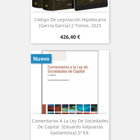
Código De Legislación Hipotecaria
(García García) 2 Tomos. 2025
Precio
426,40 €
Nuevo
Comentarios A La Ley De Sociedades
De Capital. (Eduardo Valpuesta
Gastaminza) 5ª Ed.