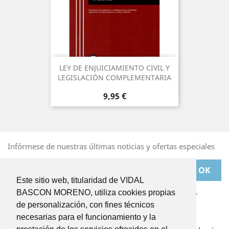
LEY DE ENJUICIAMIENTO CIVIL Y
LEGISLACIÓN COMPLEMENTARIA
Precio
9,95 €
Infórmese de nuestras últimas noticias y ofertas especiales
Este sitio web, titularidad de VIDAL
Puede darse de baja en cualquier momento. Para ello,
BASCON MORENO, utiliza cookies propias
deberá dirigirse a
de personalización, con fines técnicos
BASCONMORENO@BASCONMORENO.COM
necesarias para el funcionamiento y la