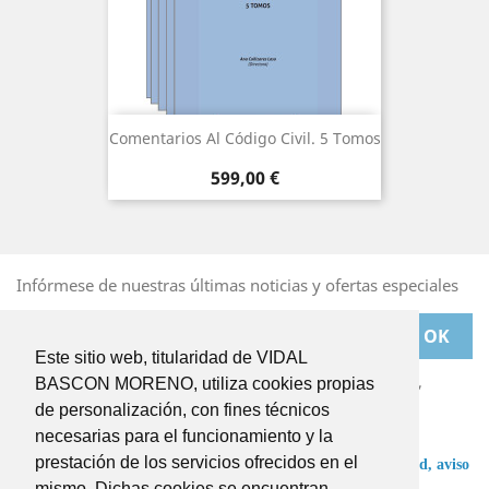
Comentarios Al Código Civil. 5 Tomos
Precio
599,00 €
Infórmese de nuestras últimas noticias y ofertas especiales
Este sitio web, titularidad de VIDAL
Puede darse de baja en cualquier momento. Para ello,
BASCON MORENO, utiliza cookies propias
deberá dirigirse a
de personalización, con fines técnicos
BASCONMORENO@BASCONMORENO.COM
necesarias para el funcionamiento y la
prestación de los servicios ofrecidos en el
He leído y acepto las condiciones de la
política de privacidad,
aviso
legal
y
términos y condiciones
.
mismo. Dichas cookies se encuentran