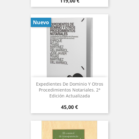
Precio
119,00 €
Nuevo
Expedientes De Dominio Y Otros
Procedimientos Notariales. 2ª
Edición Actualizada
Precio
45,00 €