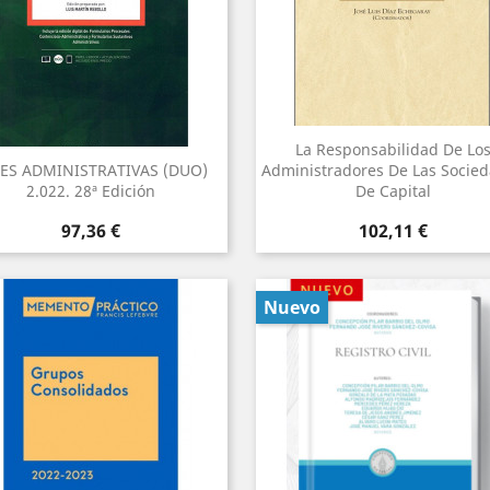
La Responsabilidad De Lo
YES ADMINISTRATIVAS (DUO)
Administradores De Las Socie
2.022. 28ª Edición
De Capital
Precio
Precio
97,36 €
102,11 €
Nuevo