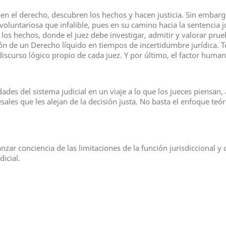
en el derecho, descubren los hechos y hacen justicia. Sin embar
s voluntariosa que infalible, pues en su camino hacia la sentencia 
los hechos, donde el juez debe investigar, admitir y valorar pru
ión de un Derecho líquido en tiempos de incertidumbre jurídica. Te
 discurso lógico propio de cada juez. Y por último, el factor human
des del sistema judicial en un viaje a lo que los jueces piensan, a
esales que les alejan de la decisión justa. No basta el enfoque teó
ar conciencia de las limitaciones de la función jurisdiccional y 
dicial.