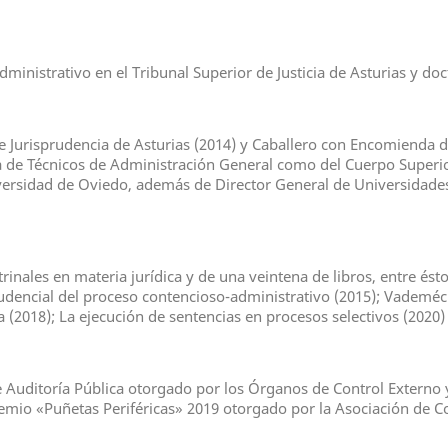
dministrativo en el Tribunal Superior de Justicia de Asturias y do
urisprudencia de Asturias (2014) y Caballero con Encomienda de 
a de Técnicos de Administración General como del Cuerpo Superior
ersidad de Oviedo, además de Director General de Universidades 
rinales en materia jurídica y de una veintena de libros, entre ést
prudencial del proceso contencioso-administrativo (2015); Vademé
iva (2018); La ejecución de sentencias en procesos selectivos (20
 Auditoría Pública otorgado por los Órganos de Control Externo y
remio «Puñetas Periféricas» 2019 otorgado por la Asociación de 