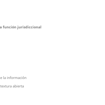
a función jurisdiccional
de la información
 textura abierta