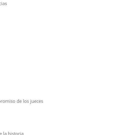
cias
romiso de los jueces
 la historia