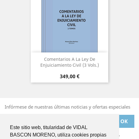
Comentarios A La Ley De
Enjuiciamiento Civil (3 Vols.)
Precio
349,00 €
Infórmese de nuestras últimas noticias y ofertas especiales
Este sitio web, titularidad de VIDAL
Puede darse de baja en cualquier momento. Para ello,
BASCON MORENO, utiliza cookies propias