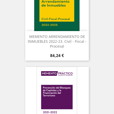
MEMENTO ARRENDAMIENTO DE
INMUEBLES 2022-23. Civil - Fiscal -
Procesal
Precio
84,24 €