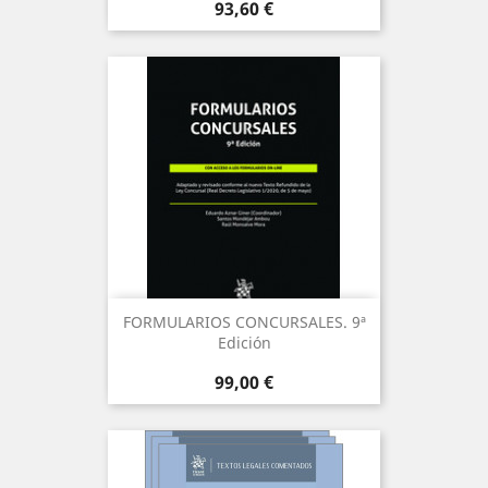
Precio
93,60 €
FORMULARIOS CONCURSALES. 9ª
Edición
Precio
99,00 €