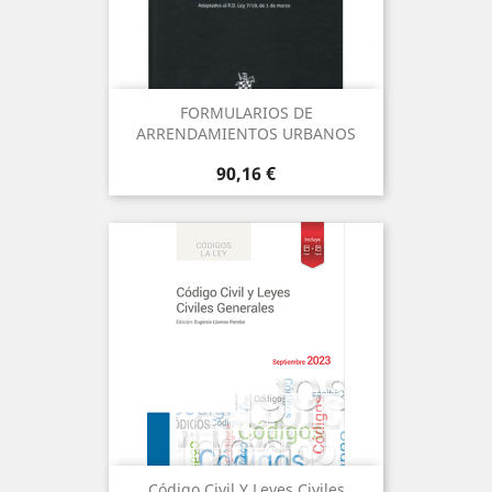
FORMULARIOS DE
ARRENDAMIENTOS URBANOS
Precio
90,16 €
Código Civil Y Leyes Civiles