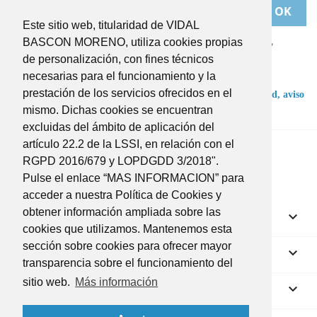
Este sitio web, titularidad de VIDAL
Puede darse de baja en cualquier momento. Para ello,
BASCON MORENO, utiliza cookies propias
deberá dirigirse a
de personalización, con fines técnicos
BASCONMORENO@BASCONMORENO.COM
necesarias para el funcionamiento y la
prestación de los servicios ofrecidos en el
He leído y acepto las condiciones de la
política de privacidad,
aviso
legal
y
términos y condiciones
.
mismo. Dichas cookies se encuentran
excluidas del ámbito de aplicación del
Twitter
Instagram
artículo 22.2 de la LSSI, en relación con el
RGPD 2016/679 y LOPDGDD 3/2018".
Pulse el enlace “MAS INFORMACION” para
acceder a nuestra Política de Cookies y
obtener información ampliada sobre las
Productos

cookies que utilizamos. Mantenemos esta
sección sobre cookies para ofrecer mayor
Nuestra empresa

transparencia sobre el funcionamiento del
sitio web.
Más información
Su cuenta
