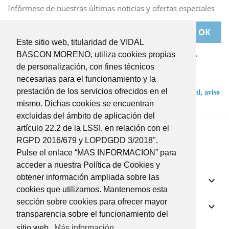
Infórmese de nuestras últimas noticias y ofertas especiales
Este sitio web, titularidad de VIDAL
Puede darse de baja en cualquier momento. Para ello,
BASCON MORENO, utiliza cookies propias
deberá dirigirse a
de personalización, con fines técnicos
BASCONMORENO@BASCONMORENO.COM
necesarias para el funcionamiento y la
prestación de los servicios ofrecidos en el
He leído y acepto las condiciones de la
política de privacidad,
aviso
legal
y
términos y condiciones
.
mismo. Dichas cookies se encuentran
excluidas del ámbito de aplicación del
Twitter
Instagram
artículo 22.2 de la LSSI, en relación con el
RGPD 2016/679 y LOPDGDD 3/2018".
Pulse el enlace “MAS INFORMACION” para
acceder a nuestra Política de Cookies y
obtener información ampliada sobre las
Productos

cookies que utilizamos. Mantenemos esta
sección sobre cookies para ofrecer mayor
Nuestra empresa

transparencia sobre el funcionamiento del
sitio web.
Más información