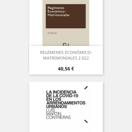
REGÍMENES ECONÓMICO-
MATRIMONIALES 2.022
Precio
40,56 €