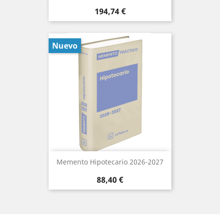
Precio
194,74 €
Nuevo
Memento Hipotecario 2026-2027
Precio
88,40 €