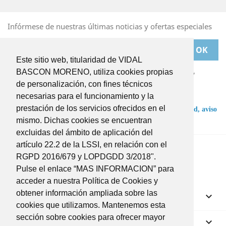
Infórmese de nuestras últimas noticias y ofertas especiales
Este sitio web, titularidad de VIDAL
Puede darse de baja en cualquier momento. Para ello,
BASCON MORENO, utiliza cookies propias
deberá dirigirse a
de personalización, con fines técnicos
BASCONMORENO@BASCONMORENO.COM
necesarias para el funcionamiento y la
prestación de los servicios ofrecidos en el
He leído y acepto las condiciones de la
política de privacidad,
aviso
legal
y
términos y condiciones
.
mismo. Dichas cookies se encuentran
excluidas del ámbito de aplicación del
Twitter
Instagram
artículo 22.2 de la LSSI, en relación con el
RGPD 2016/679 y LOPDGDD 3/2018".
Pulse el enlace “MAS INFORMACION” para
acceder a nuestra Política de Cookies y
obtener información ampliada sobre las
Productos

cookies que utilizamos. Mantenemos esta
sección sobre cookies para ofrecer mayor
Nuestra empresa
