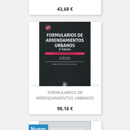
Precio
43,68 €
FORMULARIOS DE
ARRENDAMIENTOS URBANOS
Precio
90,16 €
Nuevo