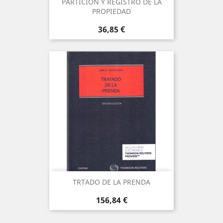
PARTICIÓN Y REGISTRO DE LA
PROPIEDAD
Precio
36,85 €
TRTADO DE LA PRENDA
Precio
156,84 €