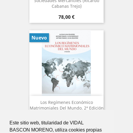
Sociedades Mercantiles (Ricardo
Cabanas Trejo)
Precio
78,00 €
Nuevo
Los Regímenes Económico
Matrimoniales Del Mundo. 2ª Edición
Precio
145,55 €
Este sitio web, titularidad de VIDAL
BASCON MORENO, utiliza cookies propias