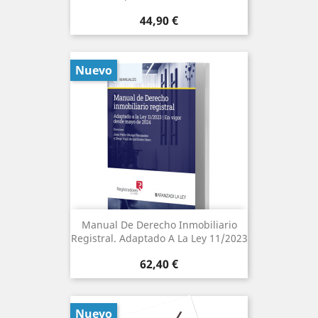
Precio
44,90 €
Nuevo
Manual De Derecho Inmobiliario
Registral. Adaptado A La Ley 11/2023
Precio
62,40 €
Nuevo