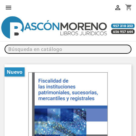
shopping_cart


Nuevo