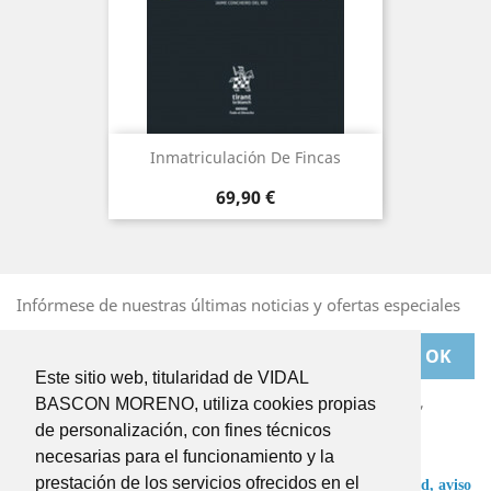
Inmatriculación De Fincas
Precio
69,90 €
Infórmese de nuestras últimas noticias y ofertas especiales
Este sitio web, titularidad de VIDAL
Puede darse de baja en cualquier momento. Para ello,
BASCON MORENO, utiliza cookies propias
deberá dirigirse a
de personalización, con fines técnicos
BASCONMORENO@BASCONMORENO.COM
necesarias para el funcionamiento y la
prestación de los servicios ofrecidos en el
He leído y acepto las condiciones de la
política de privacidad,
aviso