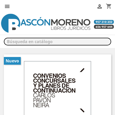
shopping_cart


Nuevo