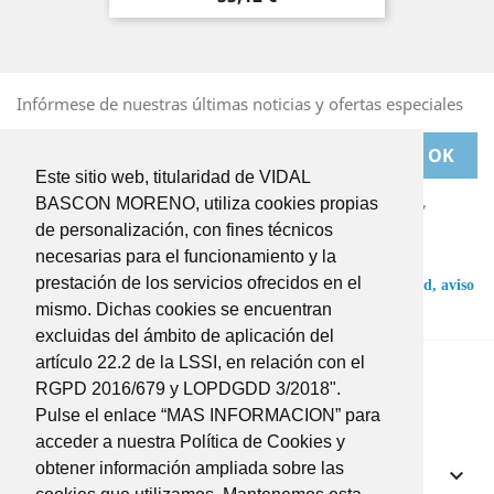
Infórmese de nuestras últimas noticias y ofertas especiales
Este sitio web, titularidad de VIDAL
Puede darse de baja en cualquier momento. Para ello,
BASCON MORENO, utiliza cookies propias
deberá dirigirse a
de personalización, con fines técnicos
BASCONMORENO@BASCONMORENO.COM
necesarias para el funcionamiento y la
prestación de los servicios ofrecidos en el
He leído y acepto las condiciones de la
política de privacidad,
aviso
legal
y
términos y condiciones
.
mismo. Dichas cookies se encuentran
excluidas del ámbito de aplicación del
Twitter
Instagram
artículo 22.2 de la LSSI, en relación con el
RGPD 2016/679 y LOPDGDD 3/2018".
Pulse el enlace “MAS INFORMACION” para
acceder a nuestra Política de Cookies y
obtener información ampliada sobre las
Productos
