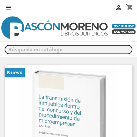
shopping_cart


Nuevo