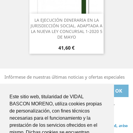
LA EJECUCIÓN DINERARIA EN LA
JURISDICCIÓN SOCIAL. ADAPTADA A
LA NUEVA LEY CONCURSAL 1-2020 5
DE MAYO
Precio
41,60 €
Infórmese de nuestras últimas noticias y ofertas especiales
Este sitio web, titularidad de VIDAL
Puede darse de baja en cualquier momento. Para ello,
BASCON MORENO, utiliza cookies propias
deberá dirigirse a
de personalización, con fines técnicos
BASCONMORENO@BASCONMORENO.COM
necesarias para el funcionamiento y la
prestación de los servicios ofrecidos en el
He leído y acepto las condiciones de la
política de privacidad,
aviso
legal
y
términos y condiciones
.
mismo. Dichas cookies se encuentran