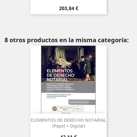
Precio
203,84 €
8 otros productos en la misma categoría:
ELEMENTOS DE DERECHO NOTARIAL
(Papel + Digital)
Precio
42,11 €