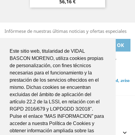
Precio
56,16 €
Infórmese de nuestras últimas noticias y ofertas especiales
Este sitio web, titularidad de VIDAL
Puede darse de baja en cualquier momento. Para ello,
BASCON MORENO, utiliza cookies propias
deberá dirigirse a
de personalización, con fines técnicos
BASCONMORENO@BASCONMORENO.COM
necesarias para el funcionamiento y la
prestación de los servicios ofrecidos en el
He leído y acepto las condiciones de la
política de privacidad,
aviso
legal
y
términos y condiciones
.
mismo. Dichas cookies se encuentran
excluidas del ámbito de aplicación del
Twitter
Instagram
artículo 22.2 de la LSSI, en relación con el
RGPD 2016/679 y LOPDGDD 3/2018".
Pulse el enlace “MAS INFORMACION” para
acceder a nuestra Política de Cookies y
obtener información ampliada sobre las
Productos
