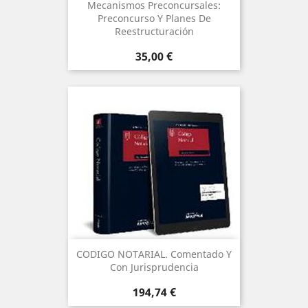
Mecanismos Preconcursales:
Preconcurso Y Planes De
Reestructuración
Precio
35,00 €
CODIGO NOTARIAL. Comentado Y
Con Jurisprudencia
Precio
194,74 €