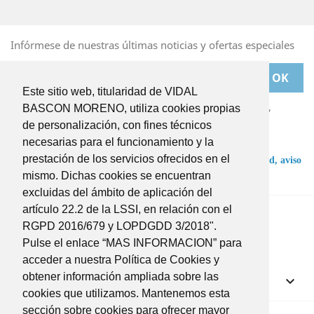
Infórmese de nuestras últimas noticias y ofertas especiales
Este sitio web, titularidad de VIDAL
Puede darse de baja en cualquier momento. Para ello,
BASCON MORENO, utiliza cookies propias
deberá dirigirse a
de personalización, con fines técnicos
BASCONMORENO@BASCONMORENO.COM
necesarias para el funcionamiento y la
prestación de los servicios ofrecidos en el
He leído y acepto las condiciones de la
política de privacidad,
aviso
legal
y
términos y condiciones
.
mismo. Dichas cookies se encuentran
excluidas del ámbito de aplicación del
Twitter
Instagram
artículo 22.2 de la LSSI, en relación con el
RGPD 2016/679 y LOPDGDD 3/2018".
Pulse el enlace “MAS INFORMACION” para
acceder a nuestra Política de Cookies y
obtener información ampliada sobre las
Productos

cookies que utilizamos. Mantenemos esta
sección sobre cookies para ofrecer mayor