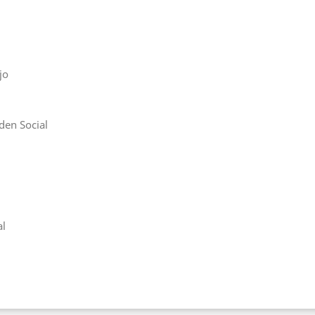
jo
den Social
al