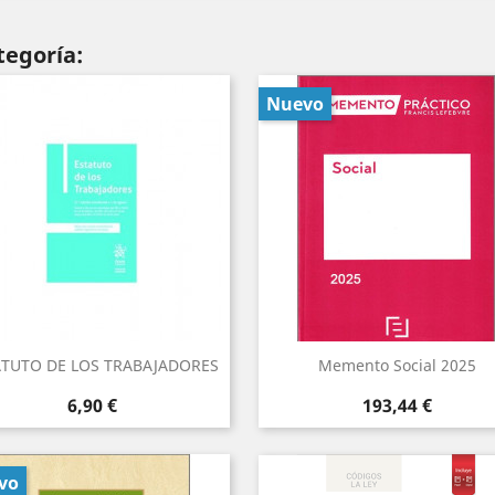
tegoría:
Nuevo
ATUTO DE LOS TRABAJADORES
Memento Social 2025
Precio
Precio
6,90 €
193,44 €
vo