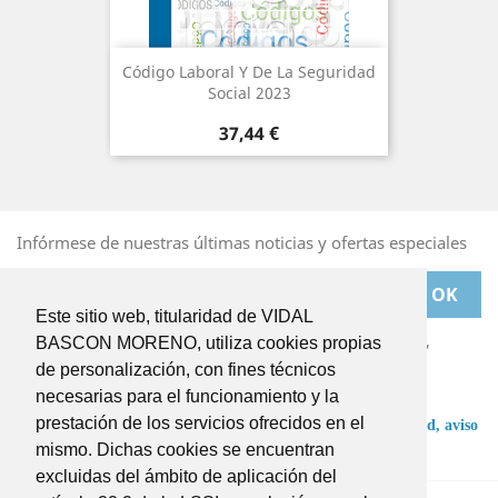
Código Laboral Y De La Seguridad
Social 2023
Precio
37,44 €
Infórmese de nuestras últimas noticias y ofertas especiales
Este sitio web, titularidad de VIDAL
Puede darse de baja en cualquier momento. Para ello,
BASCON MORENO, utiliza cookies propias
deberá dirigirse a
de personalización, con fines técnicos
BASCONMORENO@BASCONMORENO.COM
necesarias para el funcionamiento y la
prestación de los servicios ofrecidos en el
He leído y acepto las condiciones de la
política de privacidad,
aviso
legal
y
términos y condiciones
.
mismo. Dichas cookies se encuentran
excluidas del ámbito de aplicación del