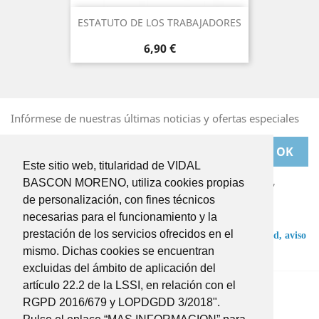
ESTATUTO DE LOS TRABAJADORES
Precio
6,90 €
Infórmese de nuestras últimas noticias y ofertas especiales
Este sitio web, titularidad de VIDAL
Puede darse de baja en cualquier momento. Para ello,
BASCON MORENO, utiliza cookies propias
deberá dirigirse a
de personalización, con fines técnicos
BASCONMORENO@BASCONMORENO.COM
necesarias para el funcionamiento y la
prestación de los servicios ofrecidos en el
He leído y acepto las condiciones de la
política de privacidad,
aviso
legal
y
términos y condiciones
.
mismo. Dichas cookies se encuentran
excluidas del ámbito de aplicación del
Twitter
Instagram
artículo 22.2 de la LSSI, en relación con el
RGPD 2016/679 y LOPDGDD 3/2018".